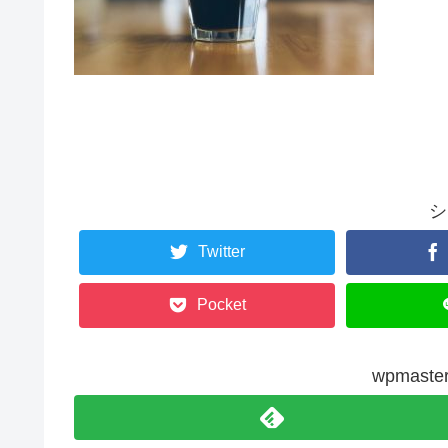
シ
Twitter
Pocket
wpmas